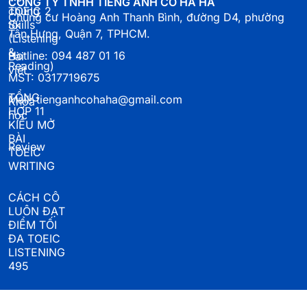
CÔNG TY TNHH TIẾNG ANH CÔ HÀ HÀ
chúng
TOEIC 2
Chung cư Hoàng Anh Thanh Bình, đường D4, phường
tôi
Skills
Tân Hưng, Quận 7, TPHCM.
(Listening
&
Hotline: 094 487 01 16
Bài
Reading)
viết
MST: 0317719675
TỔNG
Mail: tienganhcohaha@gmail.com
Khoá
HỢP 11
học
KIỂU MỞ
BÀI
Review
TOEIC
WRITING
CÁCH CÔ
LUÔN ĐẠT
ĐIỂM TỐI
ĐA TOEIC
LISTENING
495