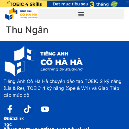
Thu Ngân
Tiếng Anh Cô Hà Hà chuyên đào tạo TOEIC 2 kỹ năng
(Lis & Re), TOEIC 4 kỹ năng (Spe & Wri) và Giao Tiếp
các mức độ
Quicklink
Khóa
học
Về