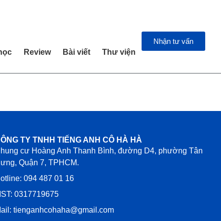
Nhận tư vấn
học
Review
Bài viết
Thư viện
ÔNG TY TNHH TIẾNG ANH CÔ HÀ HÀ
hung cư Hoàng Anh Thanh Bình, đường D4, phường Tân
ưng, Quận 7, TPHCM.
otline: 094 487 01 16
ST: 0317719675
ail: tienganhcohaha@gmail.com