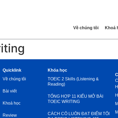
Về chúng tôi
Khoá 
iting
Quicklink
Khóa học
C
Về chúng tôi
TOEIC 2 Skills (Listening &
C
Reading)
H
Bài viết
H
TỔNG HỢP 11 KIỂU MỞ BÀI
TOEIC WRITING
Khoá học
M
M
CÁCH CÔ LUÔN ĐẠT ĐIỂM TỐI
Review