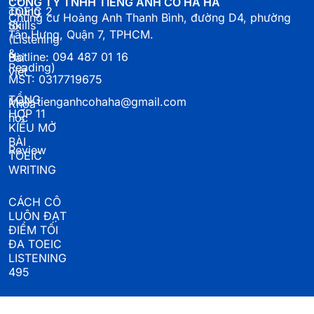
CÔNG TY TNHH TIẾNG ANH CÔ HÀ HÀ
chúng
TOEIC 2
Chung cư Hoàng Anh Thanh Bình, đường D4, phường
tôi
Skills
Tân Hưng, Quận 7, TPHCM.
(Listening
&
Hotline: 094 487 01 16
Bài
Reading)
viết
MST: 0317719675
TỔNG
Mail: tienganhcohaha@gmail.com
Khoá
HỢP 11
học
KIỂU MỞ
BÀI
Review
TOEIC
WRITING
CÁCH CÔ
LUÔN ĐẠT
ĐIỂM TỐI
ĐA TOEIC
LISTENING
495