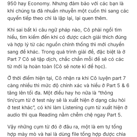
950 hay Economy. Nhưng đảm bảo với các bạn là
khi chúng ta đã nhuần nhuyễn một cuốn thì sang các
quyển tiếp theo chỉ là lặp lại, lại quen thêm.
Khi sai bất kì câu ngữ pháp nào, Cô phải ngồi tìm
hiểu, tìm kiếm đến khi có được cách giải thích đúng
và hợp lý từ các nguồn chính thống thì mới chuyển
sang đề khác. Trong quá trình giải đề, đặc biệt là ở
Part 7 Cô sẽ tập dịch, chắc chắn mỗi đề sẽ có các
từ mới lạ hoàn toàn (Cô sẽ note kĩ để học).
Ở thời điểm hiện tại, Cô nhận ra khi Cô luyện part 7
càng nhiều thì mức độ chính xác và hiểu ở Part 5 & 6
tăng lên tối đa. Một điều hay ho nữa là “thông
tin/cụm từ ở test này sẽ là xuất hiện ở dạng câu hỏi
ở test khác”, có khi làm Listening cụm từ xuất hiện ở
audio thì qua Reading nằm chễm chệ ngay Part 5.
Vậy những cụm từ đó ở đâu ra, một là em tự tổng
hợp mày mò và hai là dùng file tổng hợp được chia