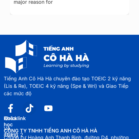
Tiếng Anh Cô Hà Hà chuyên đào tạo TOEIC 2 kỹ năng
(Lis & Re), TOEIC 4 kỹ năng (Spe & Wri) và Giao Tiếp
các mức độ
Quicklink
Khóa
học
Về
CÔNG TY TNHH TIẾNG ANH CÔ HÀ HÀ
chúng
TOEIC 2
Chung cư Hoàng Anh Thanh Bình, đường D4, phường