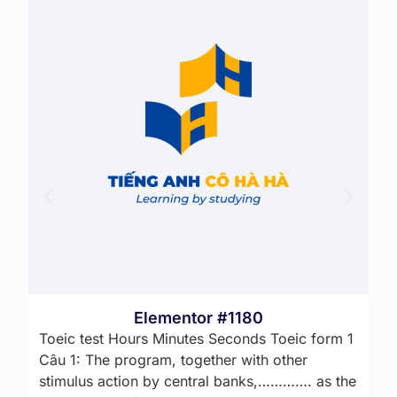
TỔNG HỢP 11 KIỂU MỞ BÀI TOEIC
WRITING
Tổng hợp 11 kiểu mở bài có thể áp dụng cho
nhiều chủ đề khác nhau. Các kiểu mở bài được
sưu tầm, đúc kết