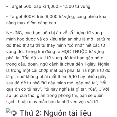
– Target 500: xấp xỉ 1,000 – 1,500 từ vựng
– Target 900+: trên 9,000 từ vựng, càng nhiều khả
năng max điểm càng cao
NHƯNG, các bạn luôn bị ảo về số lượng từ vựng
mình học được và có kiểu trấn an như là mở list từ ra
dò theo thứ tự thì tự thấy mình “có nhớ” hết các từ
vựng đó. Trong khi đúng ra HỌC THUỘC từ vựng
phải là: Tốc độ xử lí từ vựng đó khi bạn gặp nó ở
trong câu, đoạn, ngữ cảnh là chưa đến 1 giây. Nghĩa
là trong một cái chớp mắt bạn phải tải ra nghĩa từ đó
là gì, chứ không phải mất thêm 5,10 hay nhiều giây
sau đó để tự nhớ “từ này mình mới gặp mà ta”, “tối
qua ôn có từ này”, “từ này nghĩa là gì ta”, “ủa”,… Với
áp lực của thời gian trong phòng thi, bạn sẽ quên
sạch, hoặc may mắn hơn là nhớ vẻn vẹn vài từ.
Thứ 2: Nguồn tài liệu