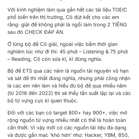
Với kinh nghiệm làm qua gần hết các tài liệu TOEIC
phổ biến trên thị trường, Cô đút kết cho các em
rằng: giải đề không phải là ngồi làm trong 2 TIẾNG
sau đó CHECK ĐÁP ÁN.
Ở từng bộ đề Cô giải, ngoài việc bấm thời gian
nghiêm túc như đi thi: 45 phút – Listening & 75 phút
– Reading, Cô còn sửa kĩ, kĩ đúng nghĩa.
Bộ đề ETS qua các năm là nguồn tài nguyên vô hạn
và sát đề thi nhất đúng nghĩa, nhưng phải công nhận
là các em nên làm và hiểu đủ bộ đề qua nhiều năm
(từ 2018 đến 2022) thì sẽ thấy tần suất lặp lại và các
bộ từ vựng cực kì quen thuộc.
Đối với các bạn có target 800+ hay 900+, việc mở
rộng nguồn từ vựng nhiều nhất có thể là hoàn toàn
cần thiết. Vì vậy mới có các nguồn tài liệu đa dạng
và được gắn mac ‘khó hơn’ như: Hacker, YBM, 850,