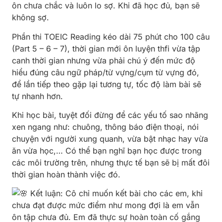
ôn chưa chắc và luôn lo sợ. Khi đã học đủ, bạn sẽ
không sợ.
Phần thi TOEIC Reading kéo dài 75 phút cho 100 câu
(Part 5 – 6 – 7), thời gian mới ôn luyện thfi vừa tập
canh thời gian nhưng vừa phải chú ý đến mức độ
hiểu đúng câu ngữ pháp/từ vựng/cụm từ vựng đó,
để lần tiếp theo gặp lại tương tự, tốc độ làm bài sẽ
tự nhanh hơn.
Khi học bài, tuyệt đối đừng để các yếu tố sao nhãng
xen ngang như: chuông, thông báo điện thoại, nói
chuyện với người xung quanh, vừa bật nhạc hay vừa
ăn vừa học,… Có thể bạn nghĩ bạn học được trong
các môi trường trên, nhưng thực tế bạn sẽ bị mất đôi
thời gian hoàn thành việc đó.
Kết luận: Cô chỉ muốn kết bài cho các em, khi
chưa đạt được mức điểm như mong đợi là em vẫn
ôn tập chưa đủ. Em đã thực sự hoàn toàn cố gắng