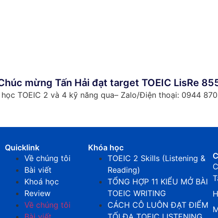
Chúc mừng Tấn Hải đạt target TOEIC LisRe 85
á học TOEIC 2 và 4 kỹ năng qua– Zalo/Điện thoại: 0944 870
Quicklink
Khóa học
C
Về chúng tôi
TOEIC 2 Skills (Listening &
C
Bài viết
Reading)
T
Khoá học
TỔNG HỢP 11 KIỂU MỞ BÀI
Review
TOEIC WRITING
H
Về chúng tôi
CÁCH CÔ LUÔN ĐẠT ĐIỂM
M
Bài viết
TỐI ĐA TOEIC LISTENING