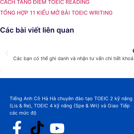
CÁCH TĂNG ĐIỂM TOEIC READING
TỔNG HỢP 11 KIỂU MỞ BÀI TOEIC WRITING
Các bài viết liên quan
Các bạn có thể ghi danh và nhận tư vấn chi tiết kho
Tiếng Anh Cô Hà Hà chuyên đào tạo TOEIC 2 kỹ năng
(Lis & Re), TOEIC 4 kỹ năng (Spe & Wri) và Giao Tiếp
các mức độ