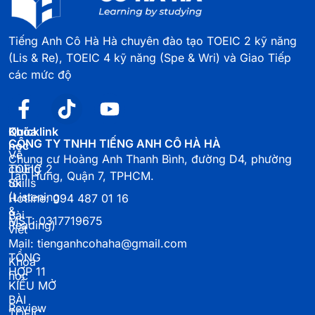
Tiếng Anh Cô Hà Hà chuyên đào tạo TOEIC 2 kỹ năng
(Lis & Re), TOEIC 4 kỹ năng (Spe & Wri) và Giao Tiếp
các mức độ
Quicklink
Khóa
CÔNG TY TNHH TIẾNG ANH CÔ HÀ HÀ
học
Về
Chung cư Hoàng Anh Thanh Bình, đường D4, phường
chúng
TOEIC 2
Tân Hưng, Quận 7, TPHCM.
tôi
Skills
(Listening
Hotline: 094 487 01 16
&
Bài
MST: 0317719675
Reading)
viết
Mail: tienganhcohaha@gmail.com
TỔNG
Khoá
HỢP 11
học
KIỂU MỞ
BÀI
Review
TOEIC